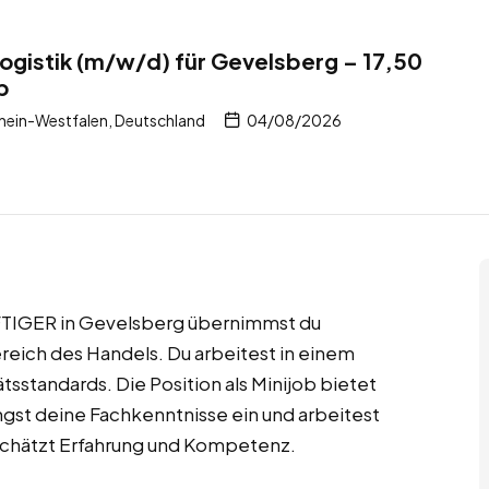
ogistik (m/w/d) für Gevelsberg – 17,50
b
hein-Westfalen, Deutschland
04/08/2026
AFFTIGER in Gevelsberg übernimmst du
eich des Handels. Du arbeitest in einem
sstandards. Die Position als Minijob bietet
ngst deine Fachkenntnisse ein und arbeitest
schätzt Erfahrung und Kompetenz.