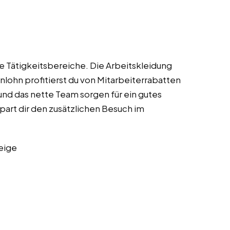
lle Tätigkeitsbereiche. Die Arbeitskleidung
lohn profitierst du von Mitarbeiterrabatten
und das nette Team sorgen für ein gutes
spart dir den zusätzlichen Besuch im
eige