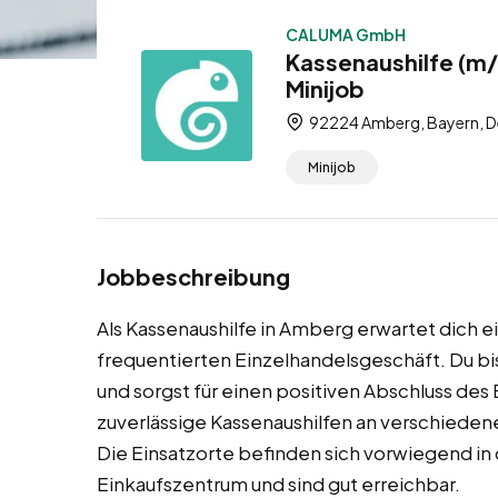
CALUMA GmbH
Kassenaushilfe (m/
Minijob
92224 Amberg, Bayern, D
Minijob
Jobbeschreibung
Als Kassenaushilfe in Amberg erwartet dich e
frequentierten Einzelhandelsgeschäft. Du bi
und sorgst für einen positiven Abschluss de
zuverlässige Kassenaushilfen an verschiede
Die Einsatzorte befinden sich vorwiegend in
Einkaufszentrum und sind gut erreichbar.