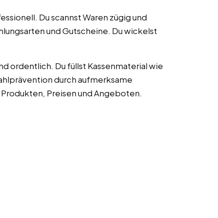
essionell. Du scannst Waren zügig und
hlungsarten und Gutscheine. Du wickelst
d ordentlich. Du füllst Kassenmaterial wie
stahlprävention durch aufmerksame
zu Produkten, Preisen und Angeboten.