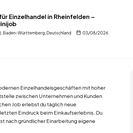
ür Einzelhandel in Rheinfelden –
inijob
n), Baden-Württemberg, Deutschland
03/08/2026
n modernen Einzelhandelsgeschäften mit hoher
ittstelle zwischen Unternehmen und Kunden
chen Job erlebst du täglich neue
letzten Eindruck beim Einkaufserlebnis. Du
ltst nach gründlicher Einarbeitung eigene