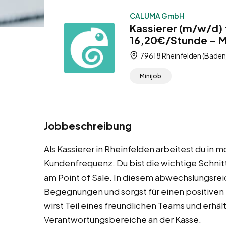
CALUMA GmbH
Kassierer (m/w/d) f
16,20€/Stunde – M
79618 Rheinfelden (Bade
Minijob
Jobbeschreibung
Als Kassierer in Rheinfelden arbeitest du i
Kundenfrequenz. Du bist die wichtige Schn
am Point of Sale. In diesem abwechslungsrei
Begegnungen und sorgst für einen positiven 
wirst Teil eines freundlichen Teams und erhä
Verantwortungsbereiche an der Kasse.