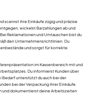
d scannst ihre Einkäufe zügig und präzise
entgegen, wickelst Barzahlungen ab und
. Bei Reklamationen und Umtauschen bist du
emäß den Unternehmensrichtlinien. Du
senbestände und sorgst für korrekte
r Warenpräsentation im Kassenbereich mit und
rbeitsplatzes. Du informierst Kunden über
Bedarf unterstützt du auch bei der
unden bei der Verpackung ihrer Einkäufe.
h und dokumentierst deine Arbeitszeiten