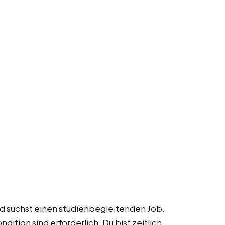
nd suchst einen studienbegleitenden Job.
dition sind erforderlich. Du bist zeitlich