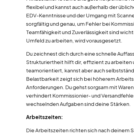
flexibel und kannst auch außerhalb der übli
EDV-Kenntnisse und der Umgang mit Scannern 
sorgfältig und genau, um Fehler bei Kommiss
Teamfähigkeit und Zuverlässigkeit sind wicht
Umfeld zu arbeiten, wird vorausgesetzt.
Du zeichnest dich durch eine schnelle Auffa
Strukturiertheit hilft dir, effizient zu arbeite
teamorientiert, kannst aber auch selbststän
Belastbarkeit zeigt sich bei höherem Arbei
Anforderungen. Du gehst sorgsam mit Waren 
verhindert Kommissionier- und Versandfehler.
wechselnden Aufgaben sind deine Stärken.
Arbeitszeiten:
Die Arbeitszeiten richten sich nach deinem S