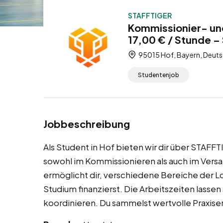
STAFFTIGER
Kommissionier- und
17,00 € / Stunde –
95015 Hof, Bayern, Deuts
Studentenjob
Jobbeschreibung
Als Student in Hof bieten wir dir über STAF
sowohl im Kommissionieren als auch im Versand
ermöglicht dir, verschiedene Bereiche der L
Studium finanzierst. Die Arbeitszeiten lassen
koordinieren. Du sammelst wertvolle Praxiserf