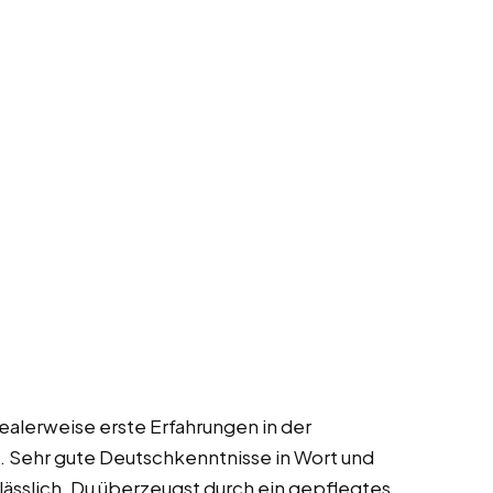
idealerweise erste Erfahrungen in der
 Sehr gute Deutschkenntnisse in Wort und
erlässlich. Du überzeugst durch ein gepflegtes