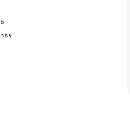
ob
rvice