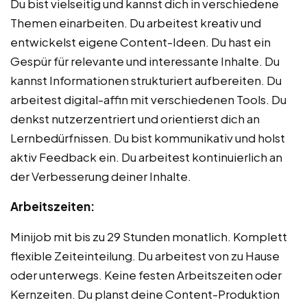
Du bist vielseitig und kannst dich in verschiedene
Themen einarbeiten. Du arbeitest kreativ und
entwickelst eigene Content-Ideen. Du hast ein
Gespür für relevante und interessante Inhalte. Du
kannst Informationen strukturiert aufbereiten. Du
arbeitest digital-affin mit verschiedenen Tools. Du
denkst nutzerzentriert und orientierst dich an
Lernbedürfnissen. Du bist kommunikativ und holst
aktiv Feedback ein. Du arbeitest kontinuierlich an
der Verbesserung deiner Inhalte.
Arbeitszeiten:
Minijob mit bis zu 29 Stunden monatlich. Komplett
flexible Zeiteinteilung. Du arbeitest von zu Hause
oder unterwegs. Keine festen Arbeitszeiten oder
Kernzeiten. Du planst deine Content-Produktion