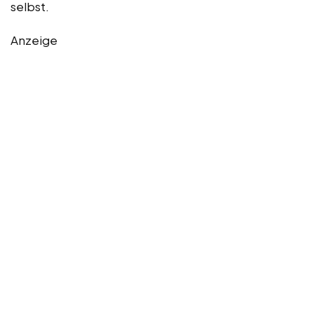
selbst.
Anzeige