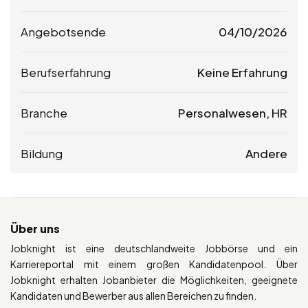
Angebotsende
04/10/2026
Berufserfahrung
Keine Erfahrung
Branche
Personalwesen, HR
Bildung
Andere
Über uns
Jobknight ist eine deutschlandweite Jobbörse und ein
Karriereportal mit einem großen Kandidatenpool. Über
Jobknight erhalten Jobanbieter die Möglichkeiten, geeignete
Kandidaten und Bewerber aus allen Bereichen zu finden.