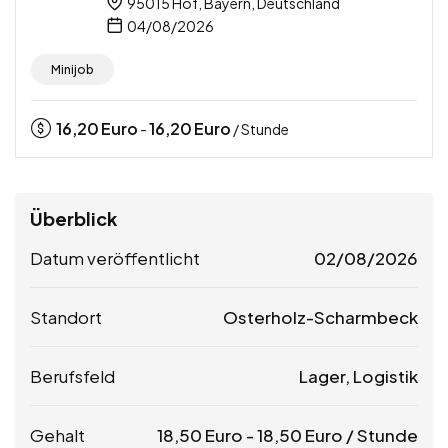
95015 Hof, Bayern, Deutschland
04/08/2026
Minijob
16,20
Euro
16,20
Euro
-
/ Stunde
Überblick
Datum veröffentlicht
02/08/2026
Standort
Osterholz-Scharmbeck
Berufsfeld
Lager, Logistik
Gehalt
18,50
Euro
-
18,50
Euro
/ Stunde