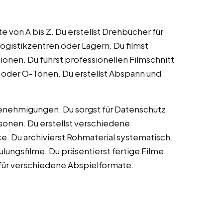
e von A bis Z. Du erstellst Drehbücher für
Logistikzentren oder Lagern. Du filmst
onen. Du führst professionellen Filmschnitt
 oder O-Tönen. Du erstellst Abspann und
enehmigungen. Du sorgst für Datenschutz
sonen. Du erstellst verschiedene
e. Du archivierst Rohmaterial systematisch.
hulungsfilme. Du präsentierst fertige Filme
 für verschiedene Abspielformate.