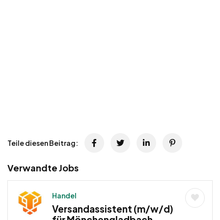
Teile diesen Beitrag:
Verwandte Jobs
Handel
Versandassistent (m/w/d)
für Mönchengladbach –