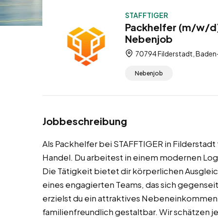
STAFFTIGER
Packhelfer (m/w/d) 
Nebenjob
70794 Filderstadt, Bade
Nebenjob
Jobbeschreibung
Als Packhelfer bei STAFFTIGER in Filderstad
Handel. Du arbeitest in einem modernen Log
Die Tätigkeit bietet dir körperlichen Ausglei
eines engagierten Teams, das sich gegenseiti
erzielst du ein attraktives Nebeneinkommen.
familienfreundlich gestaltbar. Wir schätzen 