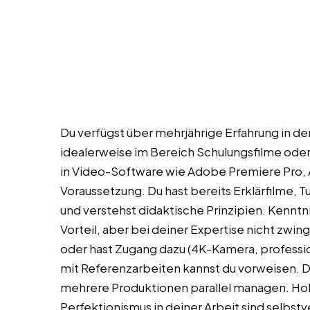
Du verfügst über mehrjährige Erfahrung in de
idealerweise im Bereich Schulungsfilme od
in Video-Software wie Adobe Premiere Pro, A
Voraussetzung. Du hast bereits Erklärfilme, 
und verstehst didaktische Prinzipien. Kenntn
Vorteil, aber bei deiner Expertise nicht zwi
oder hast Zugang dazu (4K-Kamera, profession
mit Referenzarbeiten kannst du vorweisen. Du
mehrere Produktionen parallel managen. Ho
Perfektionismus in deiner Arbeit sind selbstve