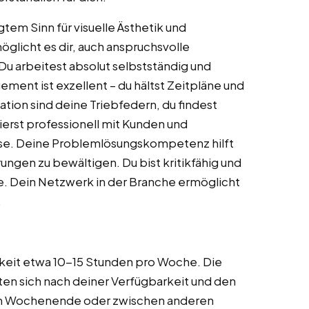
gtem Sinn für visuelle Ästhetik und
öglicht es dir, auch anspruchsvolle
u arbeitest absolut selbstständig und
ment ist exzellent – du hältst Zeitpläne und
vation sind deine Triebfedern, du findest
erst professionell mit Kunden und
sse. Deine Problemlösungskompetenz hilft
ungen zu bewältigen. Du bist kritikfähig und
nce. Dein Netzwerk in der Branche ermöglicht
.
gkeit etwa 10-15 Stunden pro Woche. Die
hten sich nach deiner Verfügbarkeit und den
am Wochenende oder zwischen anderen