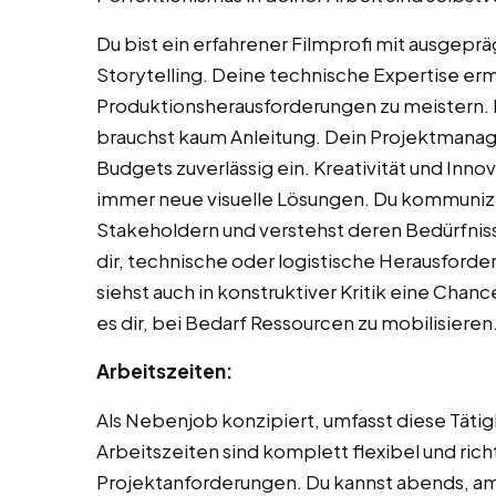
Du bist ein erfahrener Filmprofi mit ausgeprä
Storytelling. Deine technische Expertise erm
Produktionsherausforderungen zu meistern. D
brauchst kaum Anleitung. Dein Projektmanage
Budgets zuverlässig ein. Kreativität und Inno
immer neue visuelle Lösungen. Du kommunizi
Stakeholdern und verstehst deren Bedürfni
dir, technische oder logistische Herausforder
siehst auch in konstruktiver Kritik eine Cha
es dir, bei Bedarf Ressourcen zu mobilisieren
Arbeitszeiten:
Als Nebenjob konzipiert, umfasst diese Täti
Arbeitszeiten sind komplett flexibel und ric
Projektanforderungen. Du kannst abends, 