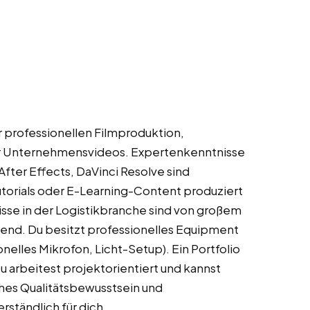
r professionellen Filmproduktion,
er Unternehmensvideos. Expertenkenntnisse
fter Effects, DaVinci Resolve sind
Tutorials oder E-Learning-Content produziert
isse in der Logistikbranche sind von großem
ngend. Du besitzt professionelles Equipment
elles Mikrofon, Licht-Setup). Ein Portfolio
 arbeitest projektorientiert und kannst
hes Qualitätsbewusstsein und
rständlich für dich.