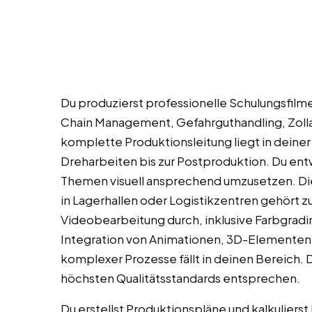
Du produzierst professionelle Schulungsfil
Chain Management, Gefahrguthandling, Zol
komplette Produktionsleitung liegt in deine
Dreharbeiten bis zur Postproduktion. Du ent
Themen visuell ansprechend umzusetzen. Die
in Lagerhallen oder Logistikzentren gehört z
Videobearbeitung durch, inklusive Farbgradi
Integration von Animationen, 3D-Elementen 
komplexer Prozesse fällt in deinen Bereich. Du
höchsten Qualitätsstandards entsprechen.
Du erstellst Produktionspläne und kalkuliers