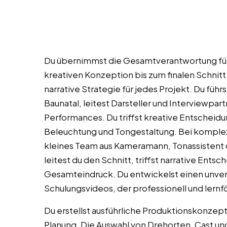
Du übernimmst die Gesamtverantwortung fü
kreativen Konzeption bis zum finalen Schnitt.
narrative Strategie für jedes Projekt. Du führ
Baunatal, leitest Darsteller und Interviewpar
Performances. Du triffst kreative Entscheid
Beleuchtung und Tongestaltung. Bei komplex
kleines Team aus Kameramann, Tonassistent 
leitest du den Schnitt, triffst narrative Ent
Gesamteindruck. Du entwickelst einen unver
Schulungsvideos, der professionell und lernför
Du erstellst ausführliche Produktionskonzept
Planung. Die Auswahl von Drehorten, Cast un