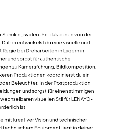
r Schulungsvideo-Produktionen von der
 Dabei entwickelst du eine visuelle und
st Regie bei Dreharbeiten in Lagern in
tner und sorgst für authentische
ungen zu Kameraführung, Bildkomposition,
eren Produktionen koordinierst du ein
oder Beleuchter. In der Postproduktion
scheidungen und sorgst für einen stimmigen
wechselbaren visuellen Stil für LENAYO-
derlich ist.
e mit kreativer Vision und technischer
d technischem Equipment liegt in deiner