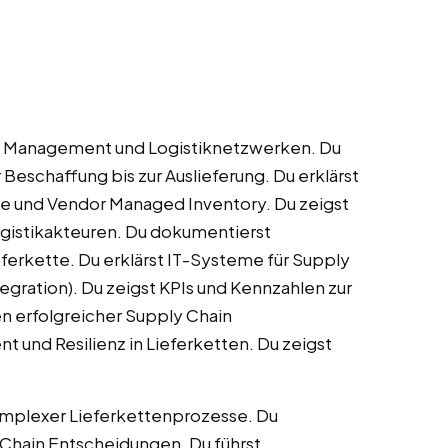
in Management und Logistiknetzwerken. Du
 Beschaffung bis zur Auslieferung. Du erklärst
e und Vendor Managed Inventory. Du zeigst
gistikakteuren. Du dokumentierst
ferkette. Du erklärst IT-Systeme für Supply
ation). Du zeigst KPIs und Kennzahlen zur
en erfolgreicher Supply Chain
 und Resilienz in Lieferketten. Du zeigst
komplexer Lieferkettenprozesse. Du
 Chain Entscheidungen. Du führst