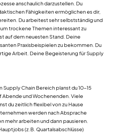
Prozesse anschaulich darzustellen. Du
idaktischen Fähigkeiten ermöglichen es dir,
eiten. Du arbeitest sehr selbstständig und
n, um trockene Themen interessant zu
ibst auf dem neuesten Stand. Deine
ressanten Praxisbeispielen zu bekommen. Du
wertige Arbeit. Deine Begeisterung für Supply
 Supply Chain Bereich planst du 10-15
auf Abende und Wochenenden. Viele
t du zeitlich flexibel von zu Hause
 Unternehmen werden nach Absprache
sen mehr arbeiten und dann pausieren.
Hauptjobs (z.B. Quartalsabschlüsse)