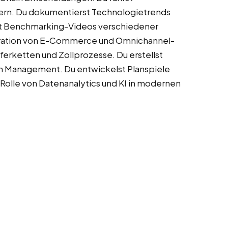
ern. Du dokumentierst Technologietrends
llst Benchmarking-Videos verschiedener
egration von E-Commerce und Omnichannel-
ferketten und Zollprozesse. Du erstellst
en Management. Du entwickelst Planspiele
 Rolle von Datenanalytics und KI in modernen