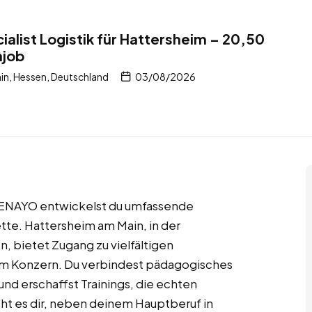
ialist Logistik für Hattersheim – 20,50
njob
n, Hessen, Deutschland
03/08/2026
ei LENAYO entwickelst du umfassende
ette. Hattersheim am Main, in der
 bietet Zugang zu vielfältigen
um Konzern. Du verbindest pädagogisches
d erschaffst Trainings, die echten
t es dir, neben deinem Hauptberuf in