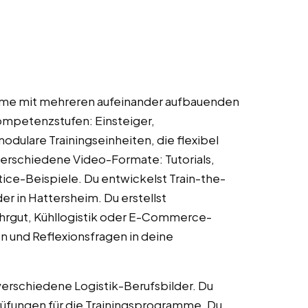
mme mit mehreren aufeinander aufbauenden
 Kompetenzstufen: Einsteiger,
odulare Trainingseinheiten, die flexibel
erschiedene Video-Formate: Tutorials,
ice-Beispiele. Du entwickelst Train-the-
er in Hattersheim. Du erstellst
hrgut, Kühllogistik oder E-Commerce-
en und Reflexionsfragen in deine
verschiedene Logistik-Berufsbilder. Du
prüfungen für die Trainingsprogramme. Du