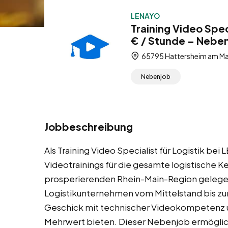
LENAYO
Training Video Spec
€ / Stunde – Nebe
65795 Hattersheim am Mai
Nebenjob
Jobbeschreibung
Als Training Video Specialist für Logistik b
Videotrainings für die gesamte logistische K
prosperierenden Rhein-Main-Region gelegen,
Logistikunternehmen vom Mittelstand bis z
Geschick mit technischer Videokompetenz un
Mehrwert bieten. Dieser Nebenjob ermöglich