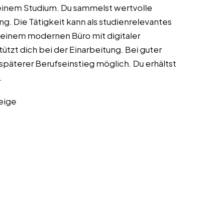
deinem Studium. Du sammelst wertvolle
g. Die Tätigkeit kann als studienrelevantes
 einem modernen Büro mit digitaler
ützt dich bei der Einarbeitung. Bei guter
päterer Berufseinstieg möglich. Du erhältst
.
eige