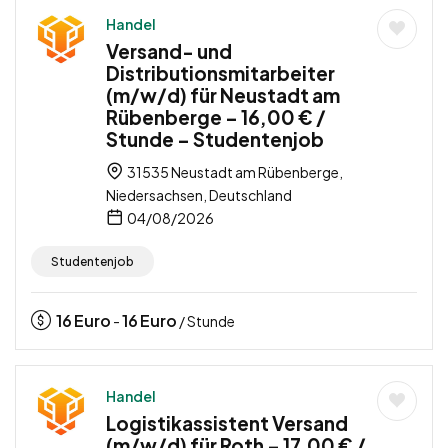
Handel
Versand- und
Distributionsmitarbeiter
(m/w/d) für Neustadt am
Rübenberge – 16,00 € /
Stunde – Studentenjob
31535 Neustadt am Rübenberge,
Niedersachsen, Deutschland
04/08/2026
Studentenjob
16
Euro
16
Euro
-
/ Stunde
Handel
Logistikassistent Versand
(m/w/d) für Roth – 17,00 € /