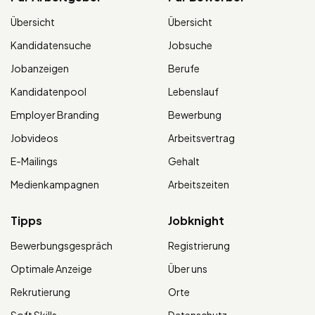
Übersicht
Übersicht
Kandidatensuche
Jobsuche
Jobanzeigen
Berufe
Kandidatenpool
Lebenslauf
Employer Branding
Bewerbung
Jobvideos
Arbeitsvertrag
E-Mailings
Gehalt
Medienkampagnen
Arbeitszeiten
Tipps
Jobknight
Bewerbungsgespräch
Registrierung
Optimale Anzeige
Über uns
Rekrutierung
Orte
Soft Skills
Datenschutz