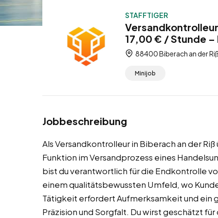
STAFFTIGER
Versandkontrolleur
17,00 € / Stunde – 
88400 Biberach an der R
Minijob
Jobbeschreibung
Als Versandkontrolleur in Biberach an der Ri
Funktion im Versandprozess eines Handelsu
bist du verantwortlich für die Endkontrolle v
einem qualitätsbewussten Umfeld, wo Kundenz
Tätigkeit erfordert Aufmerksamkeit und ein g
Präzision und Sorgfalt. Du wirst geschätzt für