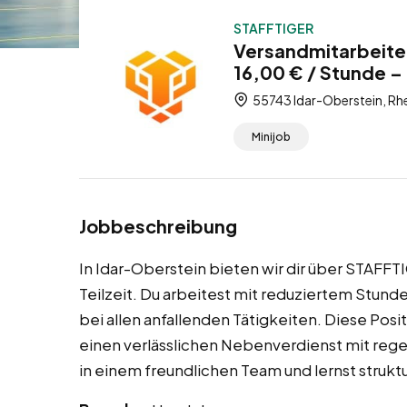
STAFFTIGER
Versandmitarbeiter
16,00 € / Stunde – 
55743 Idar-Oberstein, Rhe
Minijob
Jobbeschreibung
In Idar-Oberstein bieten wir dir über STAFFT
Teilzeit. Du arbeitest mit reduziertem Stun
bei allen anfallenden Tätigkeiten. Diese Posi
einen verlässlichen Nebenverdienst mit rege
in einem freundlichen Team und lernst struk