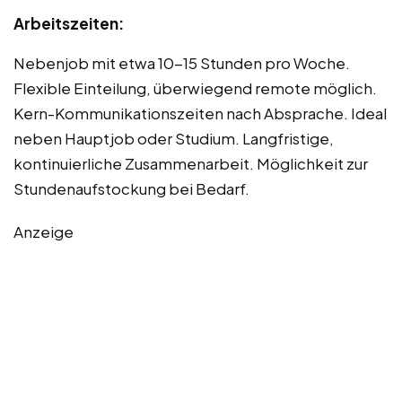
Arbeitszeiten:
Nebenjob mit etwa 10-15 Stunden pro Woche.
Flexible Einteilung, überwiegend remote möglich.
Kern-Kommunikationszeiten nach Absprache. Ideal
neben Hauptjob oder Studium. Langfristige,
kontinuierliche Zusammenarbeit. Möglichkeit zur
Stundenaufstockung bei Bedarf.
Anzeige