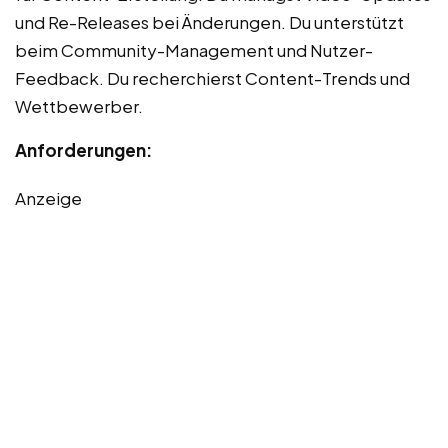
und Re-Releases bei Änderungen. Du unterstützt
beim Community-Management und Nutzer-
Feedback. Du recherchierst Content-Trends und
Wettbewerber.
Anforderungen:
Anzeige