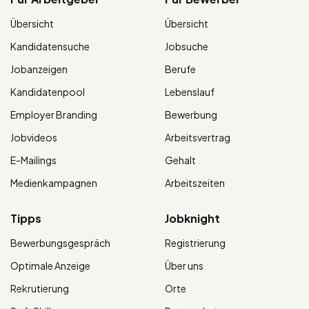
Übersicht
Übersicht
Kandidatensuche
Jobsuche
Jobanzeigen
Berufe
Kandidatenpool
Lebenslauf
Employer Branding
Bewerbung
Jobvideos
Arbeitsvertrag
E-Mailings
Gehalt
Medienkampagnen
Arbeitszeiten
Tipps
Jobknight
Bewerbungsgespräch
Registrierung
Optimale Anzeige
Über uns
Rekrutierung
Orte