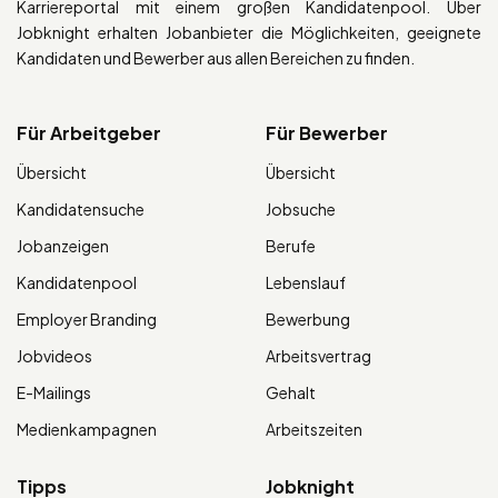
Karriereportal mit einem großen Kandidatenpool. Über
Jobknight erhalten Jobanbieter die Möglichkeiten, geeignete
Kandidaten und Bewerber aus allen Bereichen zu finden.
Für Arbeitgeber
Für Bewerber
Übersicht
Übersicht
Kandidatensuche
Jobsuche
Jobanzeigen
Berufe
Kandidatenpool
Lebenslauf
Employer Branding
Bewerbung
Jobvideos
Arbeitsvertrag
E-Mailings
Gehalt
Medienkampagnen
Arbeitszeiten
Tipps
Jobknight