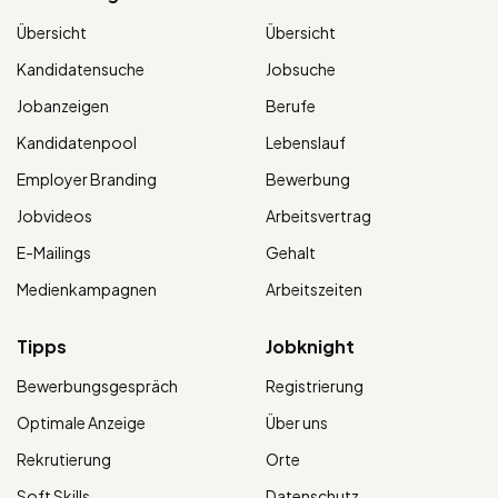
Übersicht
Übersicht
Kandidatensuche
Jobsuche
Jobanzeigen
Berufe
Kandidatenpool
Lebenslauf
Employer Branding
Bewerbung
Jobvideos
Arbeitsvertrag
E-Mailings
Gehalt
Medienkampagnen
Arbeitszeiten
Tipps
Jobknight
Bewerbungsgespräch
Registrierung
Optimale Anzeige
Über uns
Rekrutierung
Orte
Soft Skills
Datenschutz