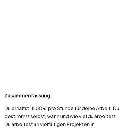
Zusammenfassung:
Du erhältst 18,50 € pro Stunde für deine Arbeit. Du
bestimmst selbst, wann und wie viel du arbeitest.
Du arbeitest an vielfältigen Projekten in