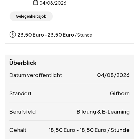
04/08/2026
Gelegenheitsjob
23,50
Euro
23,50
Euro
-
/ Stunde
Überblick
Datum veröffentlicht
04/08/2026
Standort
Gifhorn
Berufsfeld
Bildung & E-Learning
Gehalt
18,50
Euro
-
18,50
Euro
/ Stunde