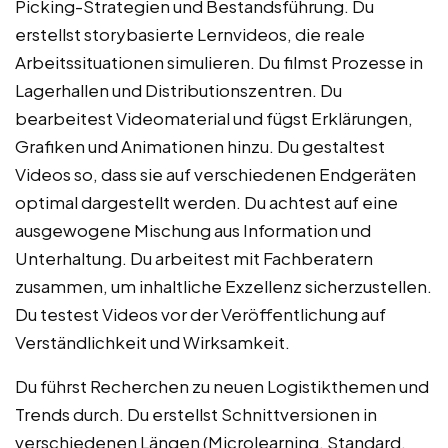
Picking-Strategien und Bestandsführung. Du
erstellst storybasierte Lernvideos, die reale
Arbeitssituationen simulieren. Du filmst Prozesse in
Lagerhallen und Distributionszentren. Du
bearbeitest Videomaterial und fügst Erklärungen,
Grafiken und Animationen hinzu. Du gestaltest
Videos so, dass sie auf verschiedenen Endgeräten
optimal dargestellt werden. Du achtest auf eine
ausgewogene Mischung aus Information und
Unterhaltung. Du arbeitest mit Fachberatern
zusammen, um inhaltliche Exzellenz sicherzustellen.
Du testest Videos vor der Veröffentlichung auf
Verständlichkeit und Wirksamkeit.
Du führst Recherchen zu neuen Logistikthemen und
Trends durch. Du erstellst Schnittversionen in
verschiedenen Längen (Microlearning, Standard,