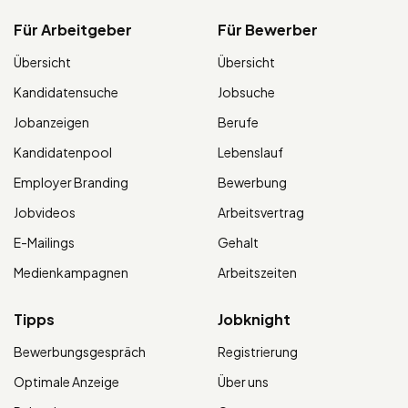
Für Arbeitgeber
Für Bewerber
Übersicht
Übersicht
Kandidatensuche
Jobsuche
Jobanzeigen
Berufe
Kandidatenpool
Lebenslauf
Employer Branding
Bewerbung
Jobvideos
Arbeitsvertrag
E-Mailings
Gehalt
Medienkampagnen
Arbeitszeiten
Tipps
Jobknight
Bewerbungsgespräch
Registrierung
Optimale Anzeige
Über uns