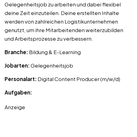
Gelegenheitsjob zu arbeiten und dabei flexibel
deine Zeit einzuteilen. Deine erstellten Inhalte
werden von zahlreichen Logistikunternehmen
genutzt, um ihre Mitarbeitenden weiterzubilden
und Arbeitsprozesse zu verbessern.
Branche:
Bildung & E-Learning
Jobarten:
Gelegenheitsjob
Personalart:
Digital Content Producer (m/w/d)
Aufgaben:
Anzeige