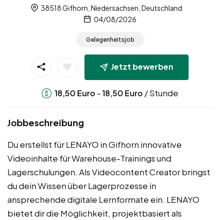
38518 Gifhorn, Niedersachsen, Deutschland
04/08/2026
Gelegenheitsjob
Jetzt bewerben
-
/ Stunde
18,50
Euro
18,50
Euro
Jobbeschreibung
Du erstellst für LENAYO in Gifhorn innovative
Videoinhalte für Warehouse-Trainings und
Lagerschulungen. Als Videocontent Creator bringst
du dein Wissen über Lagerprozesse in
ansprechende digitale Lernformate ein. LENAYO
bietet dir die Möglichkeit, projektbasiert als