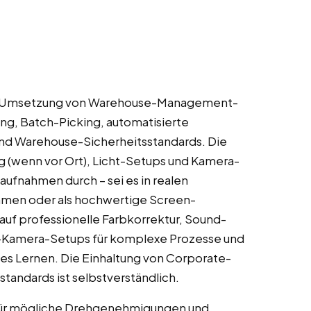
sche Umsetzung von Warehouse-Management-
ng, Batch-Picking, automatisierte
nd Warehouse-Sicherheitsstandards. Die
g (wenn vor Ort), Licht-Setups und Kamera-
aufnahmen durch – sei es in realen
men oder als hochwertige Screen-
auf professionelle Farbkorrektur, Sound-
lti-Kamera-Setups für komplexe Prozesse und
es Lernen. Die Einhaltung von Corporate-
tandards ist selbstverständlich.
 für mögliche Drehgenehmigungen und