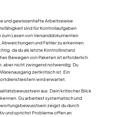
naue und gewissenhafte Arbeitsweise
fähigkeit sind für Kontrollaufgaben
se zum Lesen von Versanddokumenten
in, Abweichungen und Fehler zu erkennen.
ig, da du als letzte Kontrollinstanz
iches Bewegen von Paketen ist erforderlich.
h, aber nicht zwingend notwendig. Du
 Warenausgang zeitkritisch ist. Ein
ortdienstleistern wird erwartet.
litätsbewusstsein aus. Dein kritischer Blick
erkennen. Du arbeitest systematisch und
twortungsbewusstsein zeigst du durch
iv und sprichst Probleme offen an.