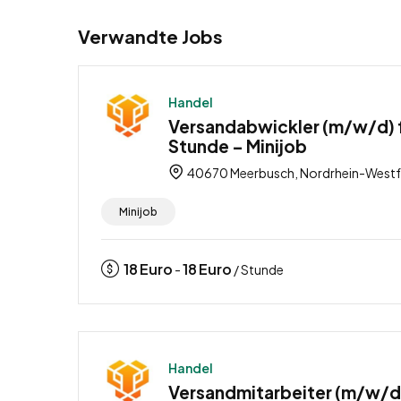
Verwandte Jobs
Handel
Versandabwickler (m/w/d) f
Stunde – Minijob
40670 Meerbusch, Nordrhein-Westfa
Minijob
18
Euro
18
Euro
-
/ Stunde
Handel
Versandmitarbeiter (m/w/d)