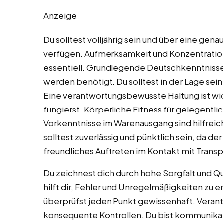
Anzeige
Du solltest volljährig sein und über eine ge
verfügen. Aufmerksamkeit und Konzentrations
essentiell. Grundlegende Deutschkenntnis
werden benötigt. Du solltest in der Lage se
Eine verantwortungsbewusste Haltung ist wicht
fungierst. Körperliche Fitness für gelegentl
Vorkenntnisse im Warenausgang sind hilfreic
solltest zuverlässig und pünktlich sein, da der
freundliches Auftreten im Kontakt mit Transp
Du zeichnest dich durch hohe Sorgfalt und Qua
hilft dir, Fehler und Unregelmäßigkeiten zu 
überprüfst jeden Punkt gewissenhaft. Veran
konsequente Kontrollen. Du bist kommunikat