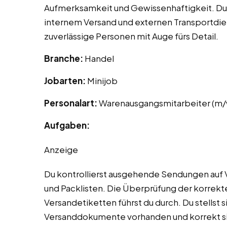
Aufmerksamkeit und Gewissenhaftigkeit. Du a
internem Versand und externen Transportdiens
zuverlässige Personen mit Auge fürs Detail.
Branche:
Handel
Jobarten:
Minijob
Personalart:
Warenausgangsmitarbeiter (m/
Aufgaben:
Anzeige
Du kontrollierst ausgehende Sendungen auf V
und Packlisten. Die Überprüfung der korrek
Versandetiketten führst du durch. Du stellst s
Versanddokumente vorhanden und korrekt sin