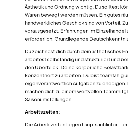
Ästhetik und Ordnung wichtig. Du solltest kör
Waren bewegt werden müssen. Ein gutes rä
handwerkliches Geschick sind von Vorteil. Zu
vorausgesetzt. Erfahrungen im Einzelhandel s
erforderlich. Grundlegende Deutschkenntniss
Du zeichnest dich durch dein ästhetisches Em
arbeitest selbständig und strukturiert und 
den Überblick. Deine körperliche Belastbarkei
konzentriert zu arbeiten. Du bist teamfähig 
eigenverantwortlich Aufgaben zu erledigen. 
machen dich zu einem wertvollen Teammitgli
Saisonumstellungen.
Arbeitszeiten:
Die Arbeitszeiten liegen hauptsächlich in 