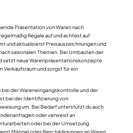
hende Präsentation von Waren nach
 regelmäßig Regale auf und achtest auf
rst und aktualisierst Preisauszeichnungen und
 nach saisonalen Themen. Bei Umbauten der
und setzt neue Warenpräsentationskonzepte
m Verkaufsraum und sorgst für ein
 bei der Wareneingangskontrolle und der
t bei der Identifizierung von
weisung um. Bei Bedarf unterstützt du auch
undenanfragen oder verweist an
venturarbeiten oder bei der Umsetzung
ierst Mängel oder Beschädigungen an Waren