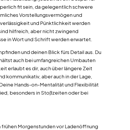
perlich fit sein, da gelegentlich schwere
umliches Vorstellungsvermögen und
verlässigkeit und Pünktlichkeit werden
ind hilfreich, aber nicht zwingend
e in Wort und Schrift werden erwartet.
pfinden und deinen Blick fürs Detail aus. Du
behältst auch bei umfangreichen Umbauten
t erlaubt es dir, auch über längere Zeit
und kommunikativ, aber auch in der Lage,
Deine Hands-on-Mentalität und Flexibilität
ed, besonders in Stoßzeiten oder bei
den frühen Morgenstunden vor Ladenöffnung