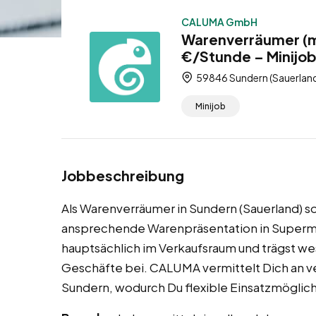
CALUMA GmbH
Warenverräumer (m
€/Stunde – Minijo
59846 Sundern (Sauerland
Minijob
Jobbeschreibung
Als Warenverräumer in Sundern (Sauerland) so
ansprechende Warenpräsentation in Supermä
hauptsächlich im Verkaufsraum und trägst we
Geschäfte bei. CALUMA vermittelt Dich an 
Sundern, wodurch Du flexible Einsatzmöglichk