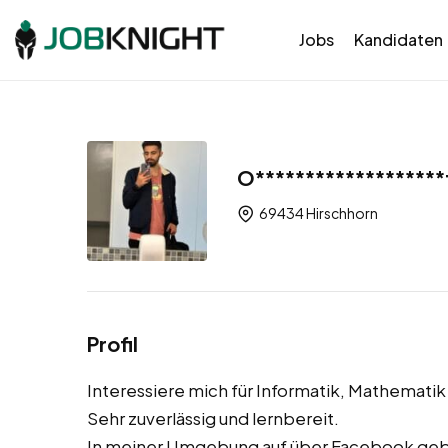
Jobs
Kandidaten
O*******************
69434 Hirschhorn
Profil
Interessiere mich für Informatik, Mathematik
Sehr zuverlässig und lernbereit.
In meiner Umgebung auf über Facebook gebe