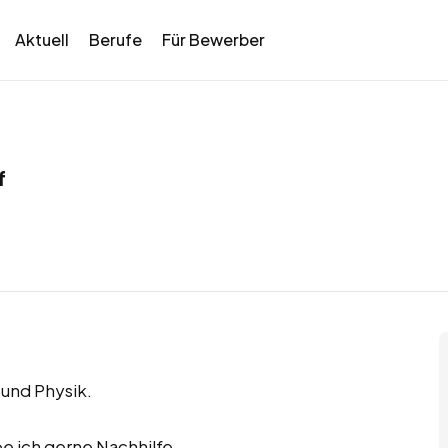
Aktuell
Berufe
Für Bewerber
f
 und Physik.
 ich gerne Nachhilfe.