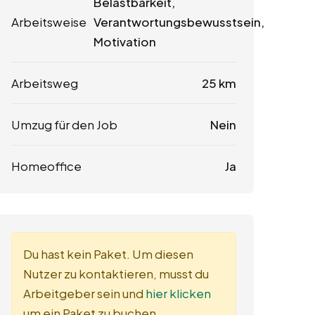
Belastbarkeit,
Arbeitsweise
Verantwortungsbewusstsein,
Motivation
Arbeitsweg
25 km
Umzug für den Job
Nein
Homeoffice
Ja
Du hast kein Paket. Um diesen
Nutzer zu kontaktieren, musst du
Arbeitgeber sein und
hier klicken
um ein Paket zu buchen.