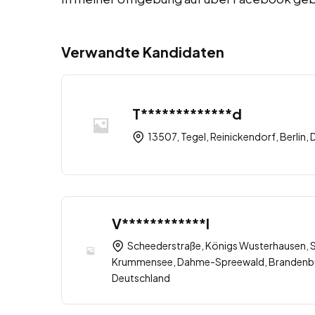
Verwandte Kandidaten
T*************d
13507, Tegel, Reinickendorf, Berlin,
V************l
Scheederstraße, Königs Wusterhausen,
Krummensee, Dahme-Spreewald, Brandenbur
Deutschland