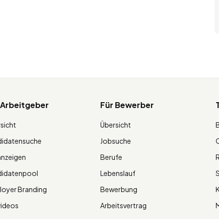
 Arbeitgeber
Für Bewerber
sicht
Übersicht
didatensuche
Jobsuche
O
anzeigen
Berufe
R
didatenpool
Lebenslauf
S
oyer Branding
Bewerbung
K
videos
Arbeitsvertrag
M