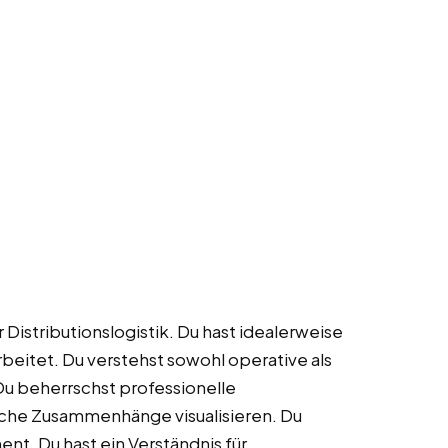
Distributionslogistik. Du hast idealerweise
beitet. Du verstehst sowohl operative als
Du beherrschst professionelle
sche Zusammenhänge visualisieren. Du
nt. Du hast ein Verständnis für