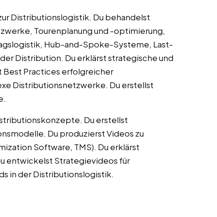
r Distributionslogistik. Du behandelst
tzwerke, Tourenplanung und -optimierung,
gslogistik, Hub-and-Spoke-Systeme, Last-
r Distribution. Du erklärst strategische und
t Best Practices erfolgreicher
exe Distributionsnetzwerke. Du erstellst
e.
stributionskonzepte. Du erstellst
onsmodelle. Du produzierst Videos zu
imization Software, TMS). Du erklärst
Du entwickelst Strategievideos für
 in der Distributionslogistik.