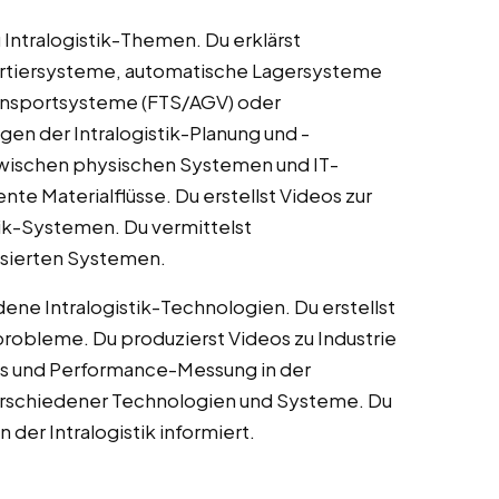
u Intralogistik-Themen. Du erklärst
ortiersysteme, automatische Lagersysteme
ransportsysteme (FTS/AGV) oder
gen der Intralogistik-Planung und -
 zwischen physischen Systemen und IT-
nte Materialflüsse. Du erstellst Videos zur
ik-Systemen. Du vermittelst
sierten Systemen.
ene Intralogistik-Technologien. Du erstellst
robleme. Du produzierst Videos zu Industrie
 KPIs und Performance-Messung in der
 verschiedener Technologien und Systeme. Du
der Intralogistik informiert.