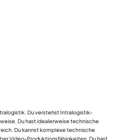
ralogistik. Du verstehst Intralogistik-
eise. Du hast idealerweise technische
reich. Du kannst komplexe technische
über Video-Produktionsfähigkeiten. Du hast