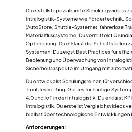
Du erstellst spezialisierte Schulungsvideos z
Intralogistik-Systeme wie Fördertechnik, S
(AutoStore, Shuttle-Systeme), fahrerlose T
Materialflusssysteme. Du vermittelst Grundla
Optimierung. Du erklärst die Schnittstellen
Systemen. Du zeigst Best Practices für effizie
Bedienung und Überwachung von Intralogist
Sicherheitsaspekte im Umgang mit automati
Du entwickelst Schulungsreihen für verschied
Troubleshooting-Guides für häufige Systemp
4.0 und IoT in der Intralogistik. Du erklärst
Intralogistik. Du erstellst Vergleichsvideos
bleibst über technologische Entwicklungen in 
Anforderungen: