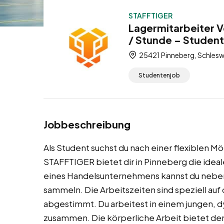
STAFFTIGER
Lagermitarbeiter V
/ Stunde – Studen
25421 Pinneberg, Schlesw
Studentenjob
Jobbeschreibung
Als Student suchst du nach einer flexiblen M
STAFFTIGER bietet dir in Pinneberg die idea
eines Handelsunternehmens kannst du neben
sammeln. Die Arbeitszeiten sind speziell auf
abgestimmt. Du arbeitest in einem jungen,
zusammen. Die körperliche Arbeit bietet de