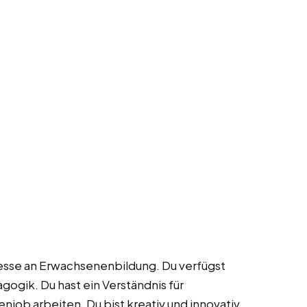
eresse an Erwachsenenbildung. Du verfügst
ogik. Du hast ein Verständnis für
job arbeiten. Du bist kreativ und innovativ.