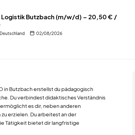
Logistik Butzbach (m/w/d) – 20,50 € /
b
 Deutschland
02/08/2026
O in Butzbach erstellst du pädagogisch
che. Du verbindest didaktisches Verständnis
ermöglicht es dir, neben anderen
u erzielen. Du arbeitest an der
 Tätigkeit bietet dir langfristige