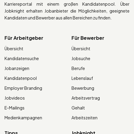
Karriereportal mit einem großen Kandidatenpool. Über
Jobknight erhalten Jobanbieter die Möglichkeiten, geeignete
Kandidaten und Bewerber aus allen Bereichen zu finden.
Für Arbeitgeber
Für Bewerber
Übersicht
Übersicht
Kandidatensuche
Jobsuche
Jobanzeigen
Berufe
Kandidatenpool
Lebenslauf
Employer Branding
Bewerbung
Jobvideos
Arbeitsvertrag
E-Mailings
Gehalt
Medienkampagnen
Arbeitszeiten
Tipps
Jobknight