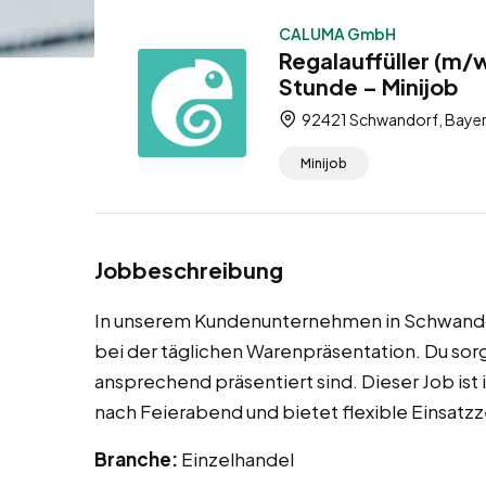
CALUMA GmbH
Regalauffüller (m/
Stunde – Minijob
92421 Schwandorf, Bayer
Minijob
Jobbeschreibung
In unserem Kundenunternehmen in Schwandorf
bei der täglichen Warenpräsentation. Du sorg
ansprechend präsentiert sind. Dieser Job ist 
nach Feierabend und bietet flexible Einsatz
Branche:
Einzelhandel