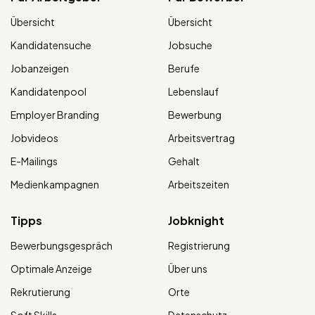
Übersicht
Übersicht
Kandidatensuche
Jobsuche
Jobanzeigen
Berufe
Kandidatenpool
Lebenslauf
Employer Branding
Bewerbung
Jobvideos
Arbeitsvertrag
E-Mailings
Gehalt
Medienkampagnen
Arbeitszeiten
Tipps
Jobknight
Bewerbungsgespräch
Registrierung
Optimale Anzeige
Über uns
Rekrutierung
Orte
Soft Skills
Datenschutz