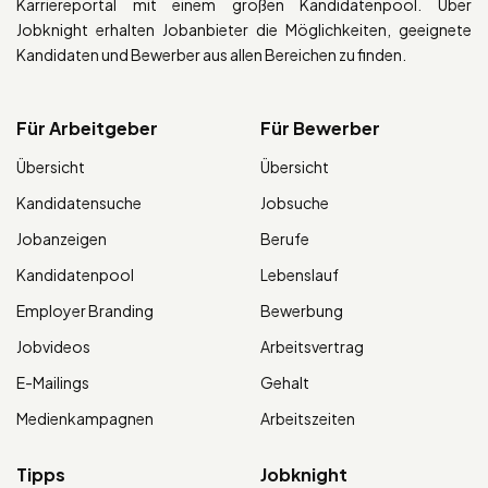
Karriereportal mit einem großen Kandidatenpool. Über
Jobknight erhalten Jobanbieter die Möglichkeiten, geeignete
Kandidaten und Bewerber aus allen Bereichen zu finden.
Für Arbeitgeber
Für Bewerber
Übersicht
Übersicht
Kandidatensuche
Jobsuche
Jobanzeigen
Berufe
Kandidatenpool
Lebenslauf
Employer Branding
Bewerbung
Jobvideos
Arbeitsvertrag
E-Mailings
Gehalt
Medienkampagnen
Arbeitszeiten
Tipps
Jobknight