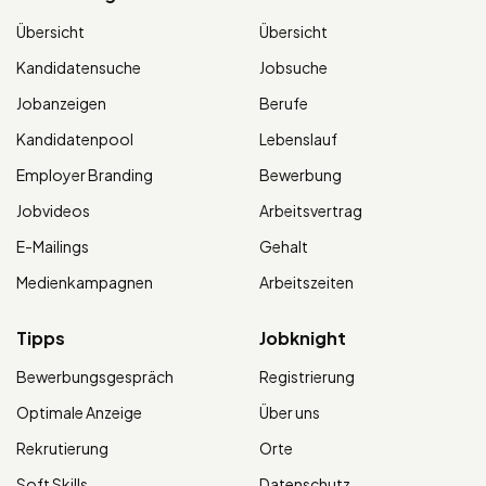
Übersicht
Übersicht
Kandidatensuche
Jobsuche
Jobanzeigen
Berufe
Kandidatenpool
Lebenslauf
Employer Branding
Bewerbung
Jobvideos
Arbeitsvertrag
E-Mailings
Gehalt
Medienkampagnen
Arbeitszeiten
Tipps
Jobknight
Bewerbungsgespräch
Registrierung
Optimale Anzeige
Über uns
Rekrutierung
Orte
Soft Skills
Datenschutz