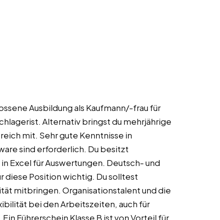
ossene Ausbildung als Kaufmann/-frau für
hlagerist. Alternativ bringst du mehrjährige
eich mit. Sehr gute Kenntnisse in
re sind erforderlich. Du besitzt
n Excel für Auswertungen. Deutsch- und
r diese Position wichtig. Du solltest
ät mitbringen. Organisationstalent und die
xibilität bei den Arbeitszeiten, auch für
in Führerschein Klasse B ist von Vorteil für