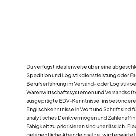
Du verfügst idealerweise über eine abgeschl
Spedition und Logistikdienstleistung oder Fac
Berufserfahrung im Versand- oder Logistikber
Warenwirtschaftssystemen und Versandsoftwa
ausgeprägte EDV-Kenntnisse, insbesondere i
Englischkenntnisse in Wort und Schrift sind fü
analytisches Denkvermögen und Zahlenaffinit
Fähigkeit zu priorisieren sind unerlässlich. Fle
gelegentliche Abendeinsätze, wird erwartet. E