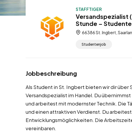
STAFFTIGER
Versandspezialist (
Stunde – Studente
66386 St. Ingbert, Saarla
Studentenjob
Jobbeschreibung
Als Student in St. Ingbert bieten wir dir übe
Versandspezialist im Handel. Du übernimmst
und arbeitest mit modernster Technik. Die Tät
und einen attraktiven Verdienst. Du arbeites
Entwicklungsmöglichkeiten. Die Arbeitszeite
vereinbaren.