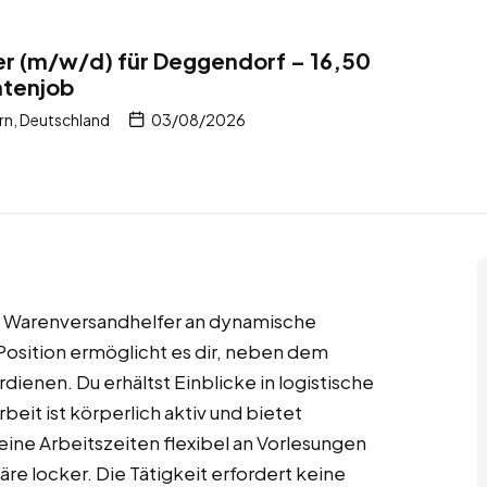
r (m/w/d) für Deggendorf – 16,50
ntenjob
n, Deutschland
03/08/2026
s Warenversandhelfer an dynamische
osition ermöglicht es dir, neben dem
dienen. Du erhältst Einblicke in logistische
it ist körperlich aktiv und bietet
ine Arbeitszeiten flexibel an Vorlesungen
re locker. Die Tätigkeit erfordert keine