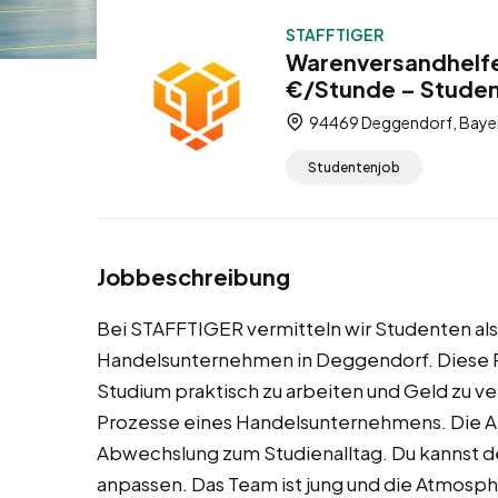
STAFFTIGER
Warenversandhelfe
€/Stunde – Stude
94469 Deggendorf, Bayer
Studentenjob
Jobbeschreibung
Bei STAFFTIGER vermitteln wir Studenten al
Handelsunternehmen in Deggendorf. Diese P
Studium praktisch zu arbeiten und Geld zu ver
Prozesse eines Handelsunternehmens. Die Arbe
Abwechslung zum Studienalltag. Du kannst de
anpassen. Das Team ist jung und die Atmosphä