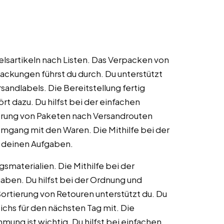
elsartikeln nach Listen. Das Verpacken von
ckungen führst du durch. Du unterstützt
andlabels. Die Bereitstellung fertig
t dazu. Du hilfst bei der einfachen
rung von Paketen nach Versandrouten
Umgang mit den Waren. Die Mithilfe bei der
 deinen Aufgaben.
smaterialien. Die Mithilfe bei der
en. Du hilfst bei der Ordnung und
ortierung von Retouren unterstützt du. Du
chs für den nächsten Tag mit. Die
ng ist wichtig. Du hilfst bei einfachen