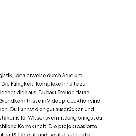
gistik, idealerweise durch Studium,
 Die Fähigkeit, komplexe Inhalte zu
ichnet dich aus. Du hast Freude daran,
 Grundkenntnisse in Videoproduktion sind
rnen. Du kannst dich gut ausdrücken und
rständnis für Wissensvermittlung bringst du
achliche Korrektheit. Die projektbasierte
über 18 Jahre alt und besitzt sehr gute