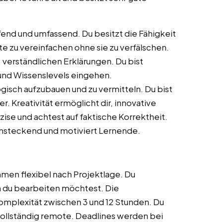
fend und umfassend. Du besitzt die Fähigkeit
e zu vereinfachen ohne sie zu verfälschen.
, verständlichen Erklärungen. Du bist
und Wissenslevels eingehen.
ogisch aufzubauen und zu vermitteln. Du bist
er. Kreativität ermöglicht dir, innovative
zise und achtest auf faktische Korrektheit.
ansteckend und motiviert Lernende.
men flexibel nach Projektlage. Du
 du bearbeiten möchtest. Die
Komplexität zwischen 3 und 12 Stunden. Du
t vollständig remote. Deadlines werden bei