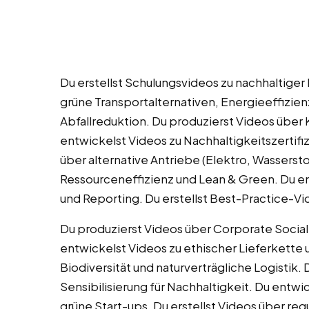
Du erstellst Schulungsvideos zu nachhaltig
grüne Transportalternativen, Energieeffizie
Abfallreduktion. Du produzierst Videos über K
entwickelst Videos zu Nachhaltigkeitszertifi
über alternative Antriebe (Elektro, Wassersto
Ressourceneffizienz und Lean & Green. Du en
und Reporting. Du erstellst Best-Practice-V
Du produzierst Videos über Corporate Social R
entwickelst Videos zu ethischer Lieferkette u
Biodiversität und naturverträgliche Logistik.
Sensibilisierung für Nachhaltigkeit. Du entw
grüne Start-ups. Du erstellst Videos über r