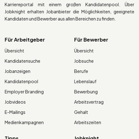
Karriereportal mit einem großen Kandidatenpool. Über
Jobknight erhalten Jobanbieter die Möglichkeiten, geeignete
Kandidaten und Bewerber aus allen Bereichen zu finden.
Für Arbeitgeber
Für Bewerber
Übersicht
Übersicht
Kandidatensuche
Jobsuche
Jobanzeigen
Berufe
Kandidatenpool
Lebenslauf
Employer Branding
Bewerbung
Jobvideos
Arbeitsvertrag
E-Mailings
Gehalt
Medienkampagnen
Arbeitszeiten
Tipps
Jobknight