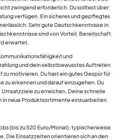
icht zwingend erforderlich. Du solltest über
atung verfügen. Ein sicheres und gepflegtes
erlässlich. Sehr gute Deutschkenntnisse in
schkenntnisse sind von Vorteil. Bereitschaft
rd erwartet.
Kommunikationsfähigkeit und
trahlung und dein selbstbewusstes Auftreten
f zu motivieren. Du hast ein gutes Gespür für
e zu erkennen und darauf einzugehen. Du
n, Umsatzziele zu erreichen. Deine schnelle
ch in neue Produktsortimente einzuarbeiten.
jobs (bis zu 520 Euro/Monat), typischerweise
e. Die Einsatzzeiten orientieren sich an den