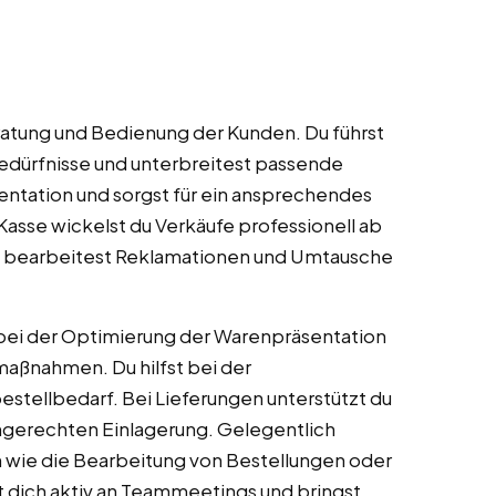
atung und Bedienung der Kunden. Du führst
edürfnisse und unterbreitest passende
entation und sorgst für ein ansprechendes
Kasse wickelst du Verkäufe professionell ab
u bearbeitest Reklamationen und Umtausche
bei der Optimierung der Warenpräsentation
aßnahmen. Du hilfst bei der
tellbedarf. Bei Lieferungen unterstützt du
hgerechten Einlagerung. Gelegentlich
 wie die Bearbeitung von Bestellungen oder
t dich aktiv an Teammeetings und bringst